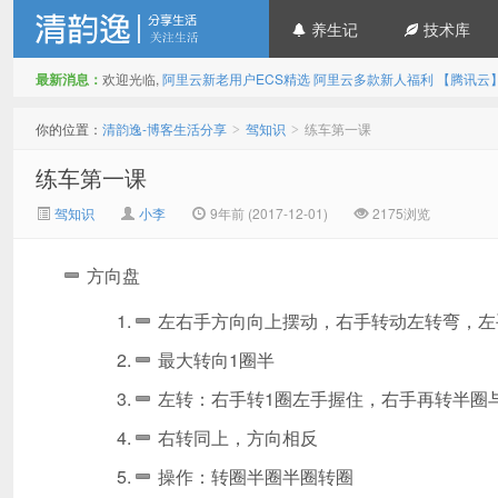
养生记
技术库
最新消息：
欢迎光临,
阿里云新老用户ECS精选
阿里云多款新人福利
【腾讯云
清韵逸-博客生活分享
你的位置：
清韵逸-博客生活分享
驾知识
练车第一课
>
>
练车第一课
驾知识
小李
9年前 (2017-12-01)
2175浏览
方向盘
左右手方向向上摆动，右手转动左转弯，左
最大转向1圈半
左转：右手转1圈左手握住，右手再转半圈
右转同上，方向相反
操作：转圈半圈半圈转圈