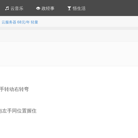
云音乐
政经事
悟生活
】云服务器
68元/年
轻量
手转动右转弯
与左手同位置握住