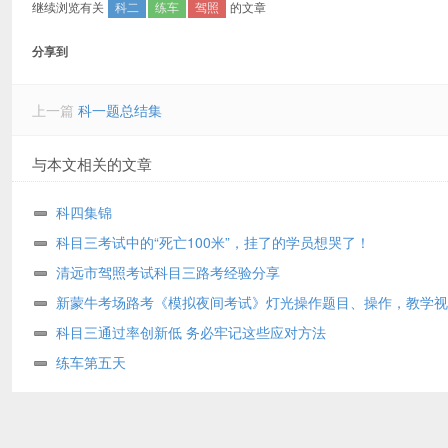
继续浏览有关
科二
练车
驾照
的文章
分享到
上一篇
科一题总结集
与本文相关的文章
科四集锦
科目三考试中的“死亡100米”，挂了的学员想哭了！
清远市驾照考试科目三路考经验分享
新蒙牛考场路考《模拟夜间考试》灯光操作题目、操作，教学视
科目三通过率创新低 务必牢记这些应对方法
练车第五天